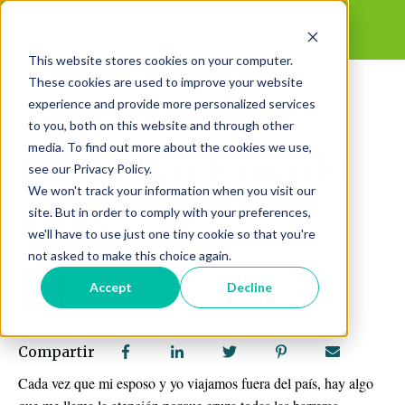
This website stores cookies on your computer.
These cookies are used to improve your website
experience and provide more personalized services
Jun 24, 2026 12:21:12 PM
to you, both on this website and through other
media. To find out more about the cookies we use,
La huella eterna de
see our Privacy Policy.
We won't track your information when you visit our
Jesús
site. But in order to comply with your preferences,
we'll have to use just one tiny cookie so that you're
not asked to make this choice again.
Missy Martens
Accept
Decline
Compartir
Cada vez que mi esposo y yo viajamos fuera del país, hay algo