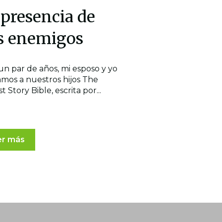
presencia de
s enemigos
un par de años, mi esposo y yo
amos a nuestros hijos The
t Story Bible, escrita por...
er más