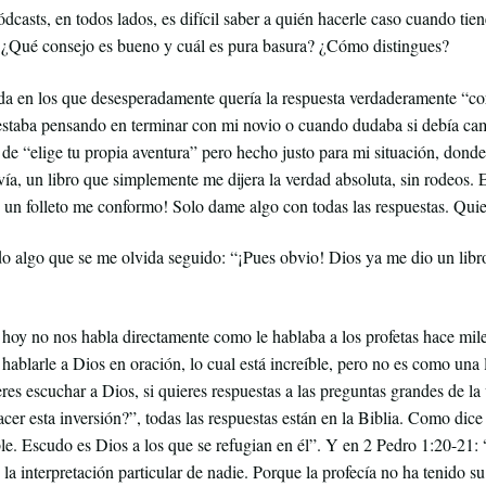
dcasts, en todos lados, es difícil saber a quién hacerle caso cuando ti
? ¿Qué consejo es bueno y cuál es pura basura? ¿Cómo distingues?
 en los que desesperadamente quería la respuesta verdaderamente “corr
staba pensando en terminar con mi novio o cuando dudaba si debía c
de “elige tu propia aventura” pero hecho justo para mi situación, donde
vía, un libro que simplemente me dijera la verdad absoluta, sin rodeos
on un folleto me conformo! Solo dame algo con todas las respuestas. Quie
 algo que se me olvida seguido: “¡Pues obvio! Dios ya me dio un libro
o hoy no nos habla directamente como le hablaba a los profetas hace mi
 hablarle a Dios en oración, lo cual está increíble, pero no es como u
res escuchar a Dios, si quieres respuestas a las preguntas grandes de la
er esta inversión?”, todas las respuestas están en la Biblia. Como dic
able. Escudo es Dios a los que se refugian en él”. Y en 2 Pedro 1:20-21
 la interpretación particular de nadie. Porque la profecía no ha tenido 