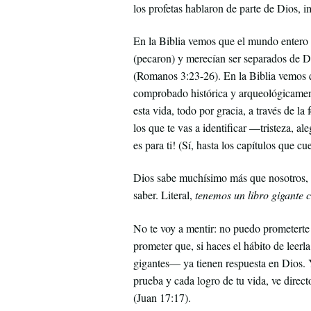
los profetas hablaron de parte de Dios, i
En la Biblia vemos que el mundo entero 
(pecaron) y merecían ser separados de Di
(Romanos 3:23-26). En la Biblia vemos q
comprobado histórica y arqueológicamente
esta vida, todo por gracia, a través de l
los que te vas a identificar —tristeza, a
es para ti! (Sí, hasta los capítulos que c
Dios sabe muchísimo más que nosotros, y
saber. Literal,
tenemos un libro gigante c
No te voy a mentir: no puedo prometerte q
prometer que, si haces el hábito de leerl
gigantes— ya tienen respuesta en Dios. Y
prueba y cada logro de tu vida, ve direct
(Juan 17:17).