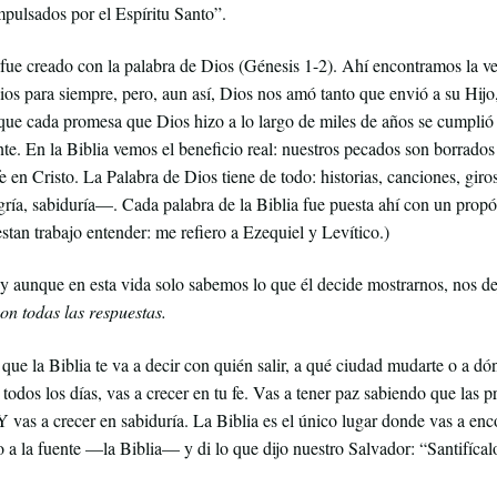
mpulsados por el Espíritu Santo”.
fue creado con la palabra de Dios (Génesis 1-2). Ahí encontramos la 
os para siempre, pero, aun así, Dios nos amó tanto que envió a su Hijo, 
ue cada promesa que Dios hizo a lo largo de miles de años se cumplió 
. En la Biblia vemos el beneficio real: nuestros pecados son borrados y 
a fe en Cristo. La Palabra de Dios tiene de todo: historias, canciones, g
legría, sabiduría—. Cada palabra de la Biblia fue puesta ahí con un prop
uestan trabajo entender: me refiero a Ezequiel y Levítico.)
 aunque en esta vida solo sabemos lo que él decide mostrarnos, nos de
on todas las respuestas.
ue la Biblia te va a decir con quién salir, a qué ciudad mudarte o a dó
a todos los días, vas a crecer en tu fe. Vas a tener paz sabiendo que las
 vas a crecer en sabiduría. La Biblia es el único lugar donde vas a enc
o a la fuente —la Biblia— y di lo que dijo nuestro Salvador: “Santifícalo