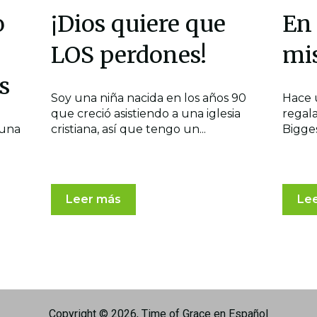
o
¡Dios quiere que
En 
LOS perdones!
mi
s
Soy una niña nacida en los años 90
Hace 
que creció asistiendo a una iglesia
regal
 una
cristiana, así que tengo un...
Bigges
n
Leer más
Le
Copyright © 2026, Time of Grace en Español