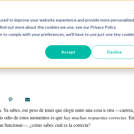
used to improve your website experience and provide more personalize
find out more about the cookies we use, see our Privacy Policy.
r to comply with your preferences, we'll have to use just one tiny cookie
ne cada respuesta
Accept
Decline
 Ya sabes, ese peso de tener que elegir entre una cosa u otra —carrera, 
más odio de estos momentos es que
hay muchas respuestas correctas
. E
an funcionar—, ¿cómo sabes cuál es la correcta?