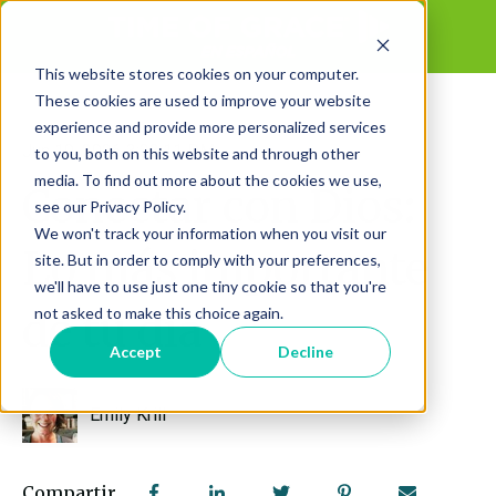
This website stores cookies on your computer.
These cookies are used to improve your website
experience and provide more personalized services
Jun 10, 2026 3:33:11 PM
to you, both on this website and through other
media. To find out more about the cookies we use,
Conectar con Dios:
see our Privacy Policy.
We won't track your information when you visit our
Lo más importante
site. But in order to comply with your preferences,
we'll have to use just one tiny cookie so that you're
not asked to make this choice again.
de tu día
Accept
Decline
Emily Krill
Compartir